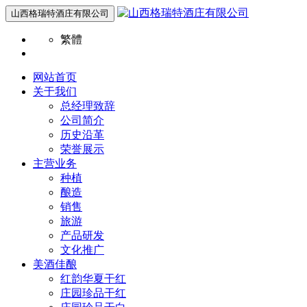
山西格瑞特酒庄有限公司
繁體
网站首页
关于我们
总经理致辞
公司简介
历史沿革
荣誉展示
主营业务
种植
酿造
销售
旅游
产品研发
文化推广
美酒佳酿
红韵华夏干红
庄园珍品干红